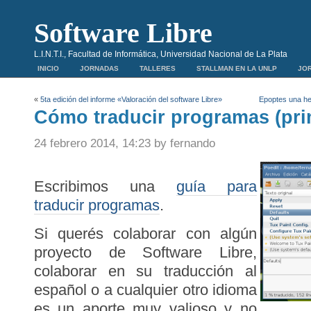
Software Libre
L.I.N.T.I., Facultad de Informática, Universidad Nacional de La Plata
INICIO
JORNADAS
TALLERES
STALLMAN EN LA UNLP
JOR
«
5ta edición del informe «Valoración del software Libre»
Epoptes una he
Cómo traducir programas (pri
24 febrero 2014, 14:23 by fernando
Escribimos una
guía para
traducir programas
.
Si querés colaborar con algún
proyecto de Software Libre,
colaborar en su traducción al
español o a cualquier otro idioma
es un aporte muy valioso y no