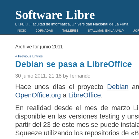
Software Libre
L.I.N.T.I., Facultad de Informática, Universidad Nacional de La Plata
INICIO
JORNADAS
TALLERES
STALLMAN EN LA UNLP
JOR
Archive for junio 2011
« Previous Entries
Debian se pasa a LibreOffice
30 junio 2011, 21:18 by fernando
Hace unos días el proyecto
Debian
anu
OpenOffice.org
a
LibreOffice
.
En realidad desde el mes de marzo Li
disponible en las versiones testing y un
partir del 23 de este mes se puede instal
Squeeze utilizando los repositorios de «