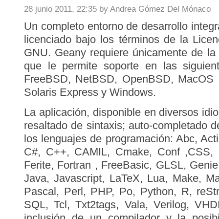
28 junio 2011, 22:35 by Andrea Gómez Del Mónaco
Un completo entorno de desarrollo inte
licenciado bajo los términos de la Lice
GNU. Geany requiere únicamente de la l
que le permite soporte en las siguient
FreeBSD, NetBSD, OpenBSD, MacOS X, 
Solaris Express y Windows.
La aplicación, disponible en diversos idi
resaltado de sintaxis; auto-completado d
los lenguajes de programación: Abc, Act
C#, C++, CAMIL, Cmake, Conf ,CSS, D
Ferite, Fortran , FreeBasic, GLSL, Geni
Java, Javascript, LaTeX, Lua, Make, M
Pascal, Perl, PHP, Po, Python, R, reSt
SQL, Tcl, Txt2tags, Vala, Verilog, V
inclusión de un compilador y la posib