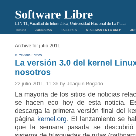
Software Libre
L.I.N.T.I., Facultad de Informática, Universidad Nacional de La Plata
INICIO
JORNADAS
TALLERES
STALLMAN EN LA UNLP
JOR
Archive for julio 2011
« Previous Entries
La versión 3.0 del kernel Linux
nosotros
22 julio 2011, 11:36 by Joaquin Bogado
La mayoría de los sitios de noticias rel
se hacen eco hoy de esta noticia. Es
descarga la primera versión final del ke
página
kernel.org
. El lanzamiento se h
que la semana pasada se descubrió 
sistema de búsquedas de rutas (pathnam