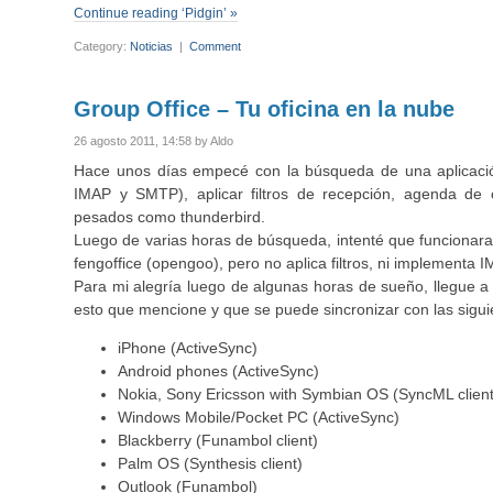
Continue reading ‘Pidgin’ »
Category:
Noticias
|
Comment
Group Office – Tu oficina en la nube
26 agosto 2011, 14:58 by Aldo
Hace unos días empecé con la búsqueda de una aplicaci
IMAP y SMTP), aplicar filtros de recepción, agenda de c
pesados como thunderbird.
Luego de varias horas de búsqueda, intenté que funcionara 
fengoffice (opengoo), pero no aplica filtros, ni implementa
Para mi alegría luego de algunas horas de sueño, llegue 
esto que mencione y que se puede sincronizar con las sigui
iPhone (ActiveSync)
Android phones (ActiveSync)
Nokia, Sony Ericsson with Symbian OS (SyncML client i
Windows Mobile/Pocket PC (ActiveSync)
Blackberry (Funambol client)
Palm OS (Synthesis client)
Outlook (Funambol)