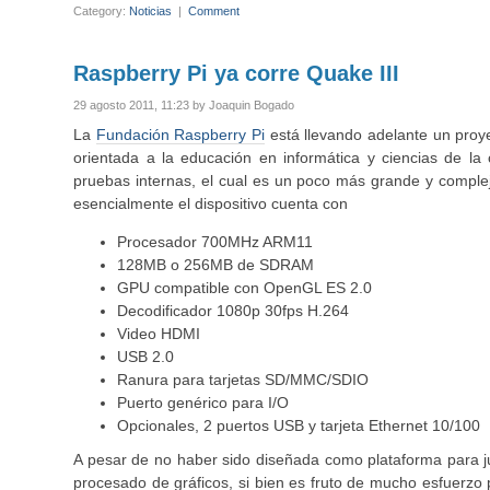
Category:
Noticias
|
Comment
Raspberry Pi ya corre Quake III
29 agosto 2011, 11:23 by Joaquin Bogado
La
Fundación Raspberry Pi
está llevando adelante un proy
orientada a la educación en informática y ciencias de l
pruebas internas, el cual es un poco más grande y complejo 
esencialmente el dispositivo cuenta con
Procesador 700MHz ARM11
128MB o 256MB de SDRAM
GPU compatible con OpenGL ES 2.0
Decodificador 1080p 30fps H.264
Video HDMI
USB 2.0
Ranura para tarjetas SD/MMC/SDIO
Puerto genérico para I/O
Opcionales, 2 puertos USB y tarjeta Ethernet 10/100
A pesar de no haber sido diseñada como plataforma para 
procesado de gráficos, si bien es fruto de mucho esfuerzo