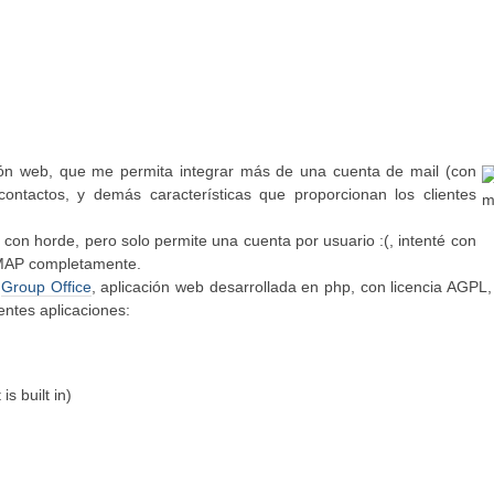
ón web, que me permita integrar más de una cuenta de mail (con
ontactos, y demás características que proporcionan los clientes
con horde, pero solo permite una cuenta por usuario :(, intenté con
 IMAP completamente.
a
Group Office
, aplicación web desarrollada en php, con licencia AGPL
entes aplicaciones:
s built in)