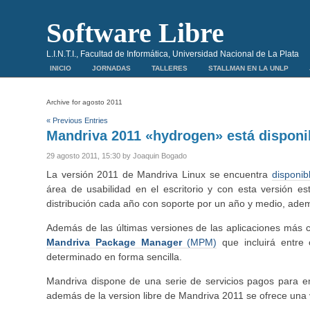
Software Libre
L.I.N.T.I., Facultad de Informática, Universidad Nacional de La Plata
INICIO
JORNADAS
TALLERES
STALLMAN EN LA UNLP
Archive for agosto 2011
« Previous Entries
Mandriva 2011 «hydrogen» está disponi
29 agosto 2011, 15:30 by Joaquin Bogado
La versión 2011 de Mandriva Linux se encuentra
disponib
área de usabilidad en el escritorio y con esta versión e
distribución cada año con soporte por un año y medio, ade
Además de las últimas versiones de las aplicaciones más
Mandriva Package Manager
(MPM)
que incluirá entre 
determinado en forma sencilla.
Mandriva dispone de una serie de servicios pagos para e
además de la version libre de Mandriva 2011 se ofrece una 