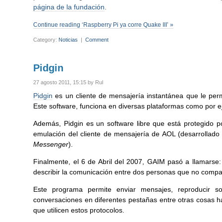
página de la fundación
.
Continue reading ‘Raspberry Pi ya corre Quake III’ »
Category:
Noticias
|
Comment
Pidgin
27 agosto 2011, 15:15 by Rul
Pidgin
es un cliente de mensajería instantánea que le perm
Este software, funciona en diversas plataformas como por
Además, Pidgin es un software libre
que está protegido 
emulación del cliente de mensajería de AOL
(desarrollado 
Messenger
).
Finalmente
,
el 6 de Abril del 2007
,
GAIM pasó a llamarse
:
describir la comunicación entre dos personas que no comp
Este programa permite enviar mensajes, reproducir soni
conversaciones en diferentes pestañas entre otras cosas h
que utilicen estos protocolos.