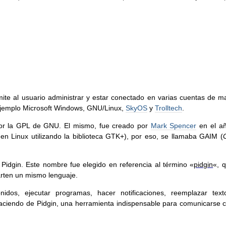
ite al usuario administrar y estar conectado en varias cuentas de m
 ejemplo Microsoft Windows, GNU/Linux,
SkyOS
y
Trolltech
.
por la GPL de GNU
. El mismo, fue creado por
Mark Spencer
en el a
en Linux utilizando la biblioteca GTK+), por eso, se llamaba GAIM (
Pidgin. Este nombre fue elegido en referencia al término «
pidgin
«, q
arten un mismo lenguaje.
dos, ejecutar programas, hacer notificaciones, reemplazar texto,
aciendo de Pidgin, una herramienta indispensable para comunicarse c