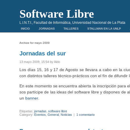
Software Libre
L.I.N.T.I., Facultad de Informática, Universidad Nacional de La Plata
INICIO
JORNADAS
TALLERES
STALLMAN EN LA UNLP
Archive for mayo 2009
Jornadas del sur
13 mayo 2009, 15:54 by Aldo
Los días 15, 16 y 17 de Agosto se llevara a cabo en la c
con distintos talleres técnico-prácticos con el fín de difundir 
En este momento se encuentra abierta la inscripción para e
sos partícipe de las ideas del software libre y dispones de a
un
banner
.
Etiquetas:
jornadas
,
software libre
Category:
Eventos
,
General
,
Noticias
|
1 comentario