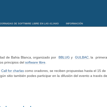
JORNADAS DE SOFTWARE LIBRE EN LAS 41JAIIO
INFORMACIÓN
iudad de Bahia Blanca, organizado por
BBLUG
y
GULBAC
, la primer
los principios del
software libre
.
l
Call for charlas
como oradores, se reciben propuestas hasta el 15 de J
lgún sitio también podes participar en la difusión del evento a través d