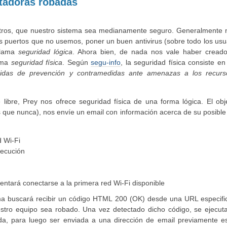
tadoras robadas
ros, que nuestro sistema sea medianamente seguro. Generalmente 
los puertos que no usemos, poner un buen antivirus (sobre todo los u
 llama
seguridad lógica
. Ahora bien, de nada nos vale haber creado
lama
seguridad física
. Según
segu-info
, la seguridad física consiste en
didas de prevención y contramedidas ante amenazas a los recurs
bre, Prey nos ofrece seguridad física de una forma lógica. El objet
que nunca), nos envíe un email con información acerca de su posible 
d Wi-Fi
jecución
tentará conectarse a la primera red Wi-Fi disponible
rama buscará recibir un código HTML 200 (OK) desde una URL especif
stro equipo sea robado. Una vez detectado dicho código, se ejecut
ada, para luego ser enviada a una dirección de email previamente es