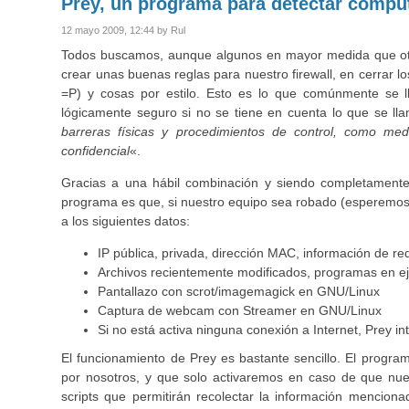
Prey, un programa para detectar compu
12 mayo 2009, 12:44 by Rul
Todos buscamos, aunque algunos en mayor medida que ot
crear unas buenas reglas para nuestro firewall, en cerrar 
=P) y cosas por estilo. Esto es lo que comúnmente se
lógicamente seguro si no se tiene en cuenta lo que se l
barreras físicas y procedimientos de control, como me
confidencial
«.
Gracias a una hábil combinación y siendo completamente li
programa es que, si nuestro equipo sea robado (esperemos 
a los siguientes datos:
IP pública, privada, dirección MAC, información de re
Archivos recientemente modificados, programas en e
Pantallazo con scrot/imagemagick en GNU/Linux
Captura de webcam con Streamer en GNU/Linux
Si no está activa ninguna conexión a Internet, Prey in
El funcionamiento de Prey es bastante sencillo. El prog
por nosotros, y que solo activaremos en caso de que nue
scripts que permitirán recolectar la información mencion