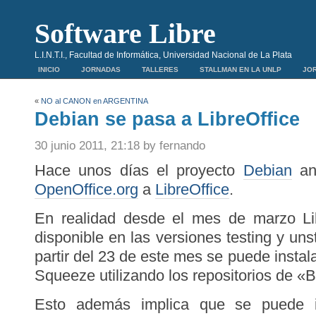
Software Libre
L.I.N.T.I., Facultad de Informática, Universidad Nacional de La Plata
INICIO
JORNADAS
TALLERES
STALLMAN EN LA UNLP
JOR
«
NO al CANON en ARGENTINA
Debian se pasa a LibreOffice
30 junio 2011, 21:18 by fernando
Hace unos días el proyecto
Debian
anu
OpenOffice.org
a
LibreOffice
.
En realidad desde el mes de marzo Li
disponible en las versiones testing y un
partir del 23 de este mes se puede instal
Squeeze utilizando los repositorios de «
Esto además implica que se puede in