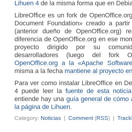
Lihuen 4
de la misma forma que en Debia
LibreOffice es un fork de OpenOffice.or
Document Foundation» creado a parti
(anterior dueño de OpenOffice.org) r
diferencia de OpenOffice.org en ese mom
proyecto dirigido por su comun
desarrolladores (luego del fork
OpenOffice.org a la «Apache Softwar
misma a la fecha
mantiene al proyecto e
Para ver como instalar LibreOffice en 
4 puede leer la
fuente de esta noticia
entiende hay una
guía general de cómo a
la página de Lihuen
.
Category:
Noticias
|
Comment
(
RSS
) |
Track