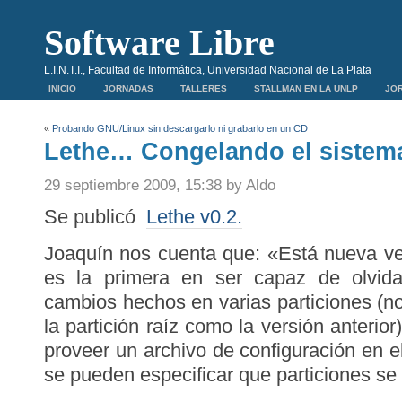
Software Libre
L.I.N.T.I., Facultad de Informática, Universidad Nacional de La Plata
INICIO
JORNADAS
TALLERES
STALLMAN EN LA UNLP
JOR
«
Probando GNU/Linux sin descargarlo ni grabarlo en un CD
Lethe… Congelando el sistem
29 septiembre 2009, 15:38 by Aldo
Se publicó
Lethe v0.2.
Joaquín nos cuenta que: «Está nueva ve
es la primera en ser capaz de olvida
cambios hechos en varias particiones (n
la partición raíz como la versión anterior
proveer un archivo de configuración en e
se pueden especificar que particiones se