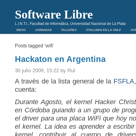
Software Libre
L.I.N.T.I., Facultad de Informática, Universidad Nacional de La Plata
INICIO
JORNADAS
TALLERES
STALLMAN EN LA UNLP
JOR
Posts tagged ‘wifi’
Hackaton en Argentina
30 julio 2009, 15:22 by Rul
A través de la lista general de la
FSFLA
cuenta:
Durante Agosto, el kernel Hacker Chris
en Córdoba guiando a un grupo de progr
el driver para una placa WiFi que hoy n
el kernel. La idea es aprender a escribir 
kernel, contribuir al cuerpo de drive