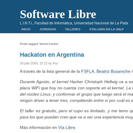
Software Libre
L.I.N.T.I., Facultad de Informática, Universidad Nacional de La Plata
INICIO
JORNADAS
TALLERES
STALLMAN EN LA UNLP
Posts tagged ‘kernel hacker’
Hackaton en Argentina
30 julio 2009, 15:22 by Rul
A través de la lista general de la
FSFLA
,
Beatriz Busaniche
n
Durante Agosto, el kernel Hacker Christoph Hellwig va a e
placa WiFi que hoy no cuenta con soporte en el kernel. La id
del núcleo Linux, y conformar el grupo que luego será el ma
ningún driver a tener tres, compitiendo entre sí por cuál es 
El taller es gratuito, pero el cupo es limitado, y me tem
para los que puedan creo que va a ser una experiencia muy
Más información en
Vía Libre
.