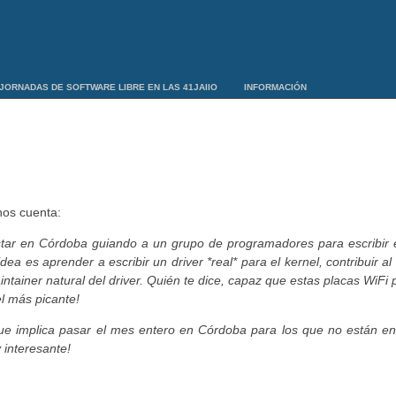
JORNADAS DE SOFTWARE LIBRE EN LAS 41JAIIO
INFORMACIÓN
os cuenta:
star en Córdoba guiando a un grupo de programadores para escribir e
ea es aprender a escribir un driver *real* para el kernel, contribuir al
intainer natural del driver. Quién te dice, capaz que estas placas WiFi
el más picante!
o que implica pasar el mes entero en Córdoba para los que no están e
 interesante!