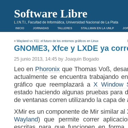
Software Libre
L.I.N.T.I., Facultad de Informática, Universidad Nacional de La Plata
INICIO
JORNADAS
TALLERES
STALLMAN EN LA UNLP
JOR
«
Wayland vs X11: el futuro de los entornos gráficos en Linux
GNOME3, Xfce y LXDE ya corr
25 junio 2013, 14:45 by Joaquin Bogado
Leo en
Phoronix
que Thomas Voß, desarr
actualmente se encuentra trabajando e
gráfico que reemplazará a
X Window 
estado haciendo algunas pruebas para d
de ventanas corren utilizando la capa de 
XMir es un componente de Mir similar al
Wayland
) que permite correr aplicac
escritas para que funcionen en forma 