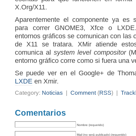
X.Org/X11.
Aparentemente el componente ya es su
para correr GNOME3, Xfce o LXDE.
entornos gráficos se comunican con las c
de X11 se tratara. XMir atiende esto
comunica al
system level compositor
(Mi
entorno gráfico corre como si fuera una 
Se puede ver en el Google+ de Tho
LXDE
en Xmir.
Category:
Noticias
|
Comment
(
RSS
) |
Track
Comentarios
Nombre (requerido)
Mail (no será publicado) (requerido)