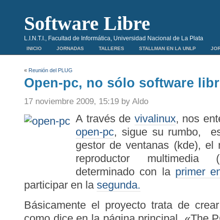
Software Libre
L.I.N.T.I., Facultad de Informática, Universidad Nacional de La Plata
INICIO
JORNADAS
TALLERES
STALLMAN EN LA UNLP
JOR
«
Reunión del PLUG
Open-pc, no sólo software lib
17 noviembre 2009, 15:19 by Aldo
A través de
vivalinux
, nos en
open-pc
, sigue su rumbo, es
gestor de ventanas (kde), el 
reproductor multimedia 
determinado con la
primer e
participar en la
segunda.
Básicamente el proyecto trata de crea
como dice en la página principal «The P