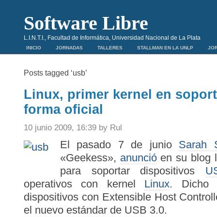
Software Libre
L.I.N.T.I., Facultad de Informática, Universidad Nacional de La Plata
INICIO
JORNADAS
TALLERES
STALLMAN EN LA UNLP
JOR
Posts tagged ‘usb’
Linux, primer kernel en sopor
forma oficial
10 junio 2009, 16:39 by Rul
El pasado 7 de junio
Sarah 
«Geekess»,
anunció
en su blog l
para soportar dispositivos
U
operativos con kernel
Linux
. Dicho d
dispositivos con Extensible Host Controlle
el nuevo estándar de USB 3.0.