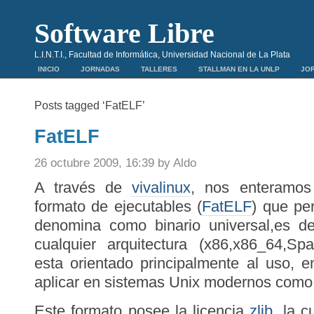
Software Libre
L.I.N.T.I., Facultad de Informática, Universidad Nacional de La Plata
INICIO
JORNADAS
TALLERES
STALLMAN EN LA UNLP
JOR
Posts tagged ‘FatELF’
FatELF
26 octubre 2009, 16:39 by Aldo
A través de
vivalinux
, nos enteramos
formato de ejecutables (
FatELF
) que pe
denomina como binario universal,es de
cualquier arquitectura (x86,x86_64,S
esta orientado principalmente al uso,
aplicar en sistemas Unix modernos como 
Este formato posee la licencia
zlib
, la 