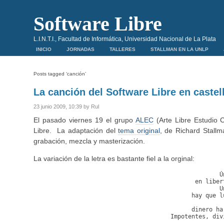
Software Libre
L.I.N.T.I., Facultad de Informática, Universidad Nacional de La Plata
INICIO
JORNADAS
TALLERES
STALLMAN EN LA UNLP
Posts tagged ‘canción’
La canción del Software Libre en castel
23 junio 2009, 10:39 by Rul
El pasado viernes 19 el grupo
ALEC
(Arte Libre Estudio C
Libre. La adaptación del
tema original
, de Richard Stallm
grabación, mezcla y masterización.
La variación de la letra es bastante fiel a la orginal:
Ú
en liber
U
hay que l
dinero ha
Impotentes, div