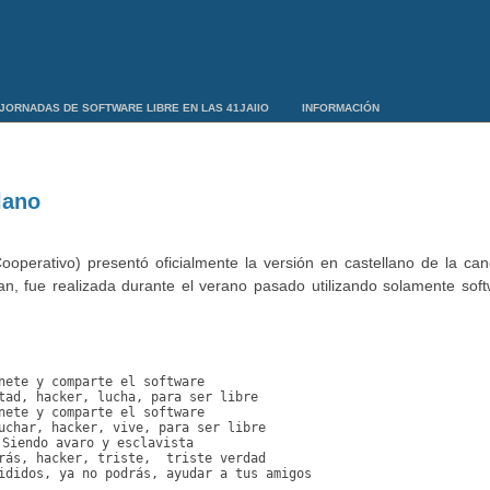
JORNADAS DE SOFTWARE LIBRE EN LAS 41JAIIO
INFORMACIÓN
lano
ooperativo) presentó oficialmente la versión en castellano de la can
an, fue realizada durante el verano pasado utilizando solamente soft
nete y comparte el software

tad, hacker, lucha, para ser libre

nete y comparte el software

uchar, hacker, vive, para ser libre

Siendo avaro y esclavista

rás, hacker, triste,  triste verdad

ididos, ya no podrás, ayudar a tus amigos
