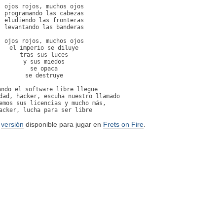
ojos rojos, muchos ojos

programando las cabezas

eludiendo las fronteras

levantando las banderas

ojos rojos, muchos ojos

el imperio se diluye

tras sus luces

y sus miedos

se opaca

se destruye

ando el software libre llegue

dad, hacker, escuha nuestro llamado

emos sus licencias y mucho más,

acker, lucha para ser libre
a
versión
disponible para jugar en
Frets on Fire
.