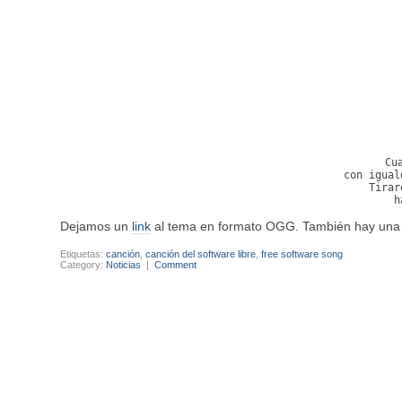
Cu
con igual
Tirar
h
Dejamos un
link
al tema en formato OGG. También hay un
Etiquetas:
canción
,
canción del software libre
,
free software song
Category:
Noticias
|
Comment