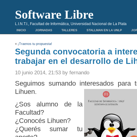
Software Libre
L.I.N.T.I., Facultad de Informática, Universidad Nacional de La Plata
INICIO
JORNADAS
TALLERES
STALLMAN EN LA UNLP
JOR
«
¡Traenos tu propuesta!
Segunda convocatoria a inter
trabajar en el desarrollo de 
10 junio 2014, 21:53 by fernando
Seguimos sumando interesados para tr
Lihuen.
¿Sos alumno de la
Facultad?
¿Conocés Lihuen?
¿Querés sumar tu