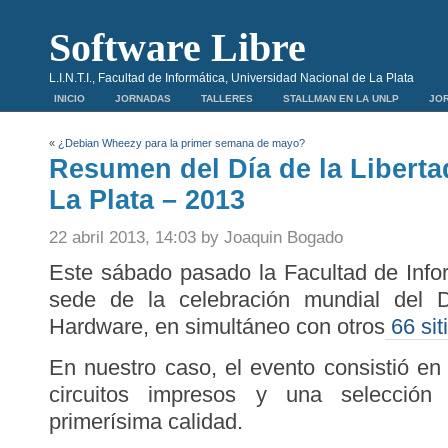
Software Libre
L.I.N.T.I., Facultad de Informática, Universidad Nacional de La Plata
INICIO
JORNADAS
TALLERES
STALLMAN EN LA UNLP
JOR
«
¿Debian Wheezy para la primer semana de mayo?
Resumen del Día de la Liberta
La Plata – 2013
22 abril 2013, 14:03 by Joaquin Bogado
Este sábado pasado la Facultad de Info
sede de la celebración mundial del D
Hardware, en simultáneo con otros
66 sit
En nuestro caso, el evento consistió en
circuitos impresos y una selecció
primerísima calidad.