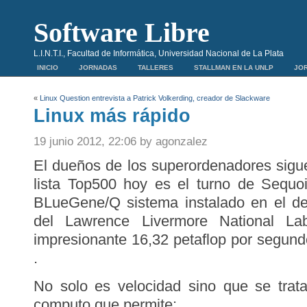
Software Libre
L.I.N.T.I., Facultad de Informática, Universidad Nacional de La Plata
INICIO
JORNADAS
TALLERES
STALLMAN EN LA UNLP
JOR
«
Linux Question entrevista a Patrick Volkerding, creador de Slackware
Linux más rápido
19 junio 2012, 22:06 by agonzalez
El dueños de los superordenadores sigu
lista Top500 hoy es el turno de Sequo
BLueGene/Q sistema instalado en el d
del Lawrence Livermore National Lab
impresionante 16,32 petaflop por segun
.
No solo es velocidad sino que se tra
computo que permite: