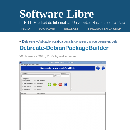
Software Libre
L.I.N.T.I., Facultad de Informática, Universidad Nacional de La Plata
INICIO
JORNADAS
TALLERES
STALLMAN EN LA UNLP
«
Debreate – Aplicación gráfica para la construcción de paquetes deb
Debreate-DebianPackageBuilder
20 diciembre 2011, 11:27 by entrerrianas