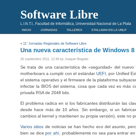
Software Libre
L.I.N.T.I., Facultad de Informática, Universidad Nacional de La Plata
INICIO
JORNADAS
TALLERES
STALLMAN EN LA UNLP
«
11° Jornadas Regionales de Software Libre
Una nueva característica de Windows 8 
26 septiembre 2011, 12:46 by Joaquin Bogado
Se trata de una característica de «seguridad» del nuevo 
motherboars a cumplir con el estándar
UEFI
, por Unified E
el sistema operativo y el firmware de la plataforma subyacen
infectar la BIOS del sistema, cosa que cada vez es más co
privada RSA de 2048 bits.
El problema radica en si los fabricantes distribuirán las c
desde hace más de 10 años. Sin embargo, si un fabricant
cambios al kernel y mantienen su propia versión), este no 
Varios
sitios
de noticias se han hecho eco del asunto, pe
bien se dice
por ahí
, probablemente no sea para entrar en