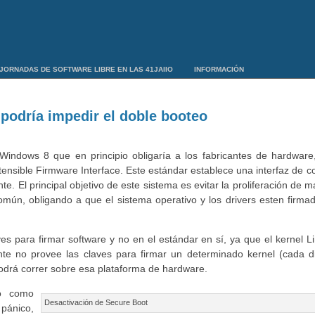
JORNADAS DE SOFTWARE LIBRE EN LAS 41JAIIO
INFORMACIÓN
podría impedir el doble booteo
Windows 8 que en principio obligaría a los fabricantes de hardware,
xtensible Firmware Interface. Este estándar establece una interfaz de 
te. El principal objetivo de este sistema es evitar la proliferación de
mún, obligando a que el sistema operativo y los drivers esten firma
laves para firmar software y no en el estándar en sí, ya que el kernel 
e no provee las claves para firmar un determinado kernel (cada dis
podrá correr sobre esa plataforma de hardware.
ro como
Desactivación de Secure Boot
 pánico,