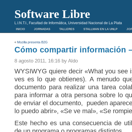
Software Libre
L.I.N.T.I., Facultad de Informática, Universidad Nacional de La Plata
INICIO
JORNADAS
TALLERES
STALLMAN EN LA UNLP
JOR
«
Mozilla presenta B2G
Cómo compartir información
8 agosto 2011, 16:16 by Aldo
WYSIWYG quiere decir «What you see is
ves es lo que obtienes). A menudo qu
documento para realizar una tarea cola
para informar a otra persona sobre lo 
de enviar el documento, pueden aparec
lo puedo abrir», «Se ve mal», «Se rompier
Este hecho es una consecuencia de utili
de un programa o programas distintos.