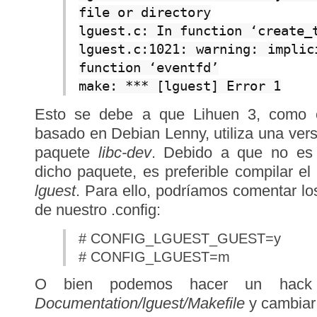
file or directory
lguest.c: In function ‘create_
lguest.c:1021: warning: implic
function ‘eventfd’
make: *** [lguest] Error 1
Esto se debe a que Lihuen 3, como c
basado en Debian Lenny, utiliza una vers
paquete
libc-dev
. Debido a que no es 
dicho paquete, es preferible compilar el
lguest
. Para ello, podríamos comentar lo
de nuestro .config:
# CONFIG_LGUEST_GUEST=y
# CONFIG_LGUEST=m
O bien podemos hacer un hack c
Documentation/lguest/Makefile
y cambiar 