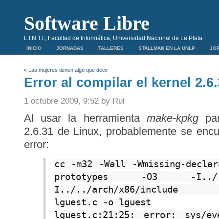
Software Libre
L.I.N.T.I., Facultad de Informática, Universidad Nacional de La Plata
INICIO
JORNADAS
TALLERES
STALLMAN EN LA UNLP
JOR
«
Las mujeres tienen algo que decir
Error al compilar el kernel 2.6
1 octubre 2009, 9:52 by Rul
Al usar la herramienta
make-kpkg
par
2.6.31 de Linux, probablemente se encu
error:
cc -m32 -Wall -Wmissing-declar
prototypes -O3 -I../
I../../arch/x86/include -U
lguest.c -o lguest
lguest.c:21:25: error: sys/e