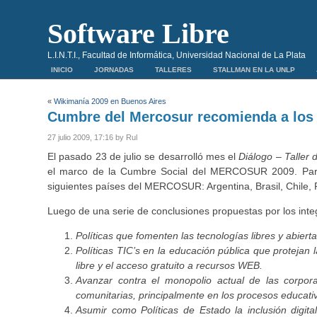
Software Libre
L.I.N.T.I., Facultad de Informática, Universidad Nacional de La Plata
INICIO
JORNADAS
TALLERES
STALLMAN EN LA UNLP
«
Wikimanía 2009 en Buenos Aires
Cumbre del Mercosur recomienda a los 
27 julio 2009, 17:16 by Rul
El pasado 23 de julio se desarrolló mes el
Diálogo – Taller 
el marco de la Cumbre Social del MERCOSUR 2009. Partic
siguientes países del MERCOSUR: Argentina, Brasil, Chile,
Luego de una serie de conclusiones propuestas por los inte
Políticas que fomenten las tecnologías libres y abiertas
Políticas TIC’s en la educación pública que protejan
libre y el acceso gratuito a recursos WEB.
Avanzar contra el monopolio actual de las corpora
comunitarias, principalmente en los procesos educati
Asumir como Políticas de Estado la inclusión digita