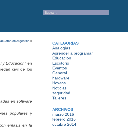
ackaton en Argentina
»
CATEGORÍAS
Analogías
Aprender a programar
Educación
Escritorio
al y Educación”
en
Eventos
edad civil de los
General
hardware
Howtos
Noticias
seguridad
Talleres
asadas en software
ARCHIVOS
iones populares y
marzo 2016
febrero 2016
octubre 2014
con énfasis en la