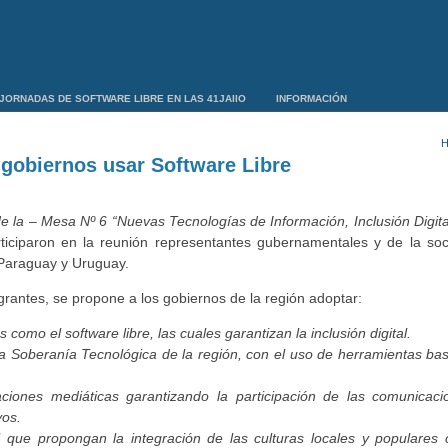
JORNADAS DE SOFTWARE LIBRE EN LAS 41JAIIO
INFORMACIÓN
H
gobiernos usar Software Libre
de la – Mesa Nº 6 “Nuevas Tecnologías de Información, Inclusión Digit
iparon en la reunión representantes gubernamentales y de la soci
 Paraguay y Uruguay.
grantes, se propone a los gobiernos de la región adoptar:
 como el software libre, las cuales garantizan la inclusión digital.
 la Soberanía Tecnológica de la región, con el uso de herramientas b
ciones mediáticas garantizando la participación de las comunicac
vos.
l que propongan la integración de las culturas locales y populares 