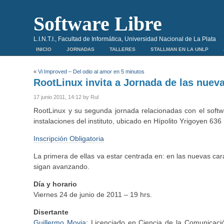
Software Libre
L.I.N.T.I., Facultad de Informática, Universidad Nacional de La Plata
INICIO
JORNADAS
TALLERES
STALLMAN EN LA UNLP
«
Vi Improved – Del odio al amor en 5 minutos
RootLinux invita a Jornada de las nuev
17 junio 2011, 14:12 by Rul
RootLinux y su segunda jornada relacionadas con el softwa
instalaciones del instituto, ubicado en Hípolito Yrigoyen 636
Inscripción Obligatoria
La primera de ellas va estar centrada en: en las nuevas ca
sigan avanzando.
Día y horario
Viernes 24 de junio de 2011 – 19 hrs.
Disertante
Guillermo Movia
: Licenciado en Ciencia de la Comunicaci