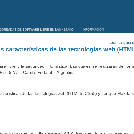
JORNADAS DE SOFTWARE LIBRE EN LAS 41JAIIO
INFORMACIÓN
Una mala para M
as características de las tecnologías web (HTM
re libre y la seguridad informática. Las cuales se realizarán de for
 Piso 5 “A” – Capital Federal – Argentina
racterísticas de las tecnologías web (HTML5, CSS3) y por qué Mozilla 
ón y trabajo en Mozilla desde el 2002, traduciendo los programas y