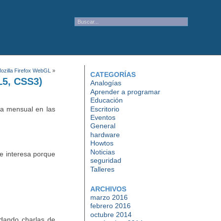
ozilla Firefox WebGL
»
CATEGORÍAS
L5, CSS3)
Analogías
Aprender a programar
Educación
Escritorio
ma mensual en las
Eventos
General
hardware
Howtos
Noticias
se interesa porque
seguridad
Talleres
ARCHIVOS
marzo 2016
febrero 2016
octubre 2014
 dando charlas de